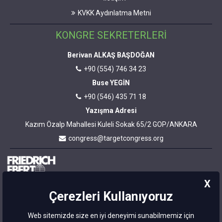
KVKK Aydınlatma Metni
KONGRE SEKRETERLERİ
Berivan ALKAŞ BAŞDOĞAN
+90 (554) 746 34 23
Buse YEGİN
+90 (546) 435 71 18
Yazışma Adresi
Kazım Özalp Mahallesi Kuleli Sokak 65/2 GOP/ANKARA
congress@targetcongress.org
X
Bu site
Çerezleri Kullanıyoruz
Friedrich-
Ebert-
Web sitemizde size en iyi deneyimi sunabilmemiz için
Stiftung